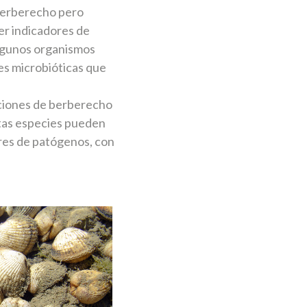
 berberecho pero
er indicadores de
algunos organismos
des microbióticas que
aciones de berberecho
stas especies pueden
res de patógenos, con