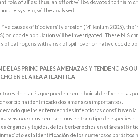
nt role of allies: thus, an effort will be devoted to this m
immune system, will be analysed.
 five causes of biodiversity erosion (Millenium 2005), the 
S) on cockle population will be investigated. These NIS ca
rs of pathogens with a risk of spill-over on native cockle po
ÓN DE LAS PRINCIPALES AMENAZAS Y TENDENCIAS QU
CHO EN EL ÁREA ATLÁNTICA
actores de estrés que pueden contribuir al declive de las p
onsorcio ha identificado dos amenazas importantes.
iderando que las enfermedades infecciosas constituyen la
tura
sensu lato
, nos centraremos en todo tipo de especies qu
ntes órganos y tejidos, de los berberechos en el área atlánt
inmediato es la identificación de los numerosos parásitos