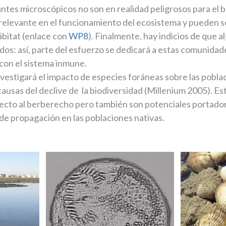
ntes microscópicos no son en realidad peligrosos para el
elevante en el funcionamiento del ecosistema y pueden s
ábitat (enlace con
WP8
). Finalmente, hay indicios de que 
ados: así, parte del esfuerzo se dedicará a estas comunida
 con el sistema inmune.
nvestigará el impacto de especies foráneas sobre las pobl
causas del declive de la biodiversidad (Millenium 2005). E
ecto al berberecho pero también son potenciales portado
 de propagación en las poblaciones nativas.