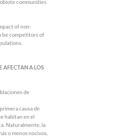
icrobiote communities
impact of non-
n be competitors of
pulations.
E AFECTAN A LOS
oblaciones de
 primera causa de
e habitan en el
ica. Naturalmente, la
 más o menos nocivos.