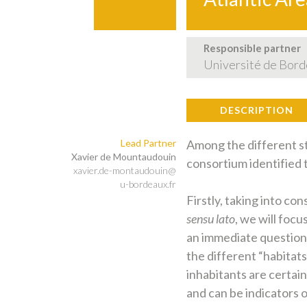
Responsible partner
Université de Bord
DESCRIPTION
Lead Partner
Among the different st
Xavier de Mountaudouin
consortium identified 
xavier.de-montaudouin@
u-bordeaux.fr
Firstly, taking into co
sensu lato
, we will focu
an immediate question 
the different “habitats
inhabitants are certai
and can be indicators o