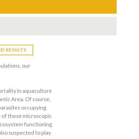
D RESULTS
ulations, our
ortality in aquaculture
antic Area.
Of course,
 parasites occupying
me of these microscopic
 ecosystem functioning
also suspected to play