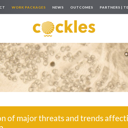
ECT
WORK PACKAGES
NEWS
OUTCOMES
PARTNERS | T
on of major threats and trends affect
a