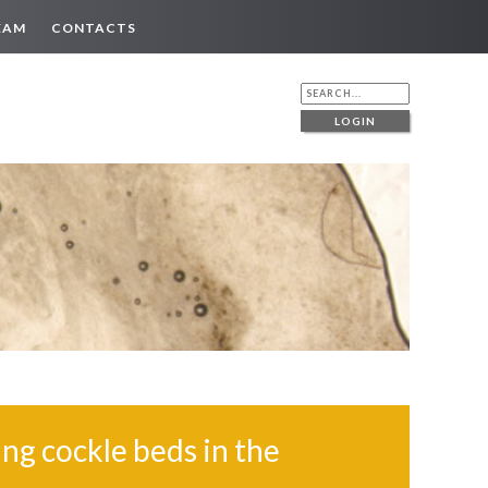
EAM
CONTACTS
LOGIN
ing cockle beds in the