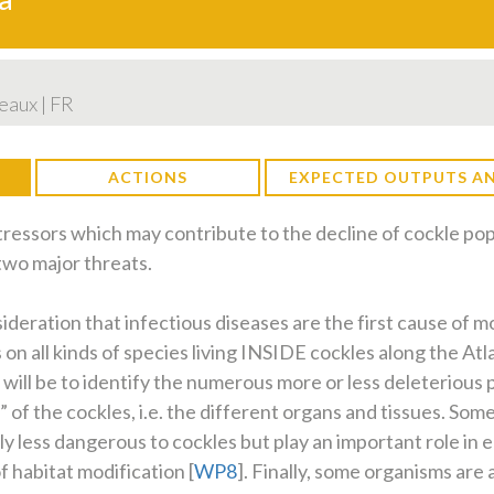
eaux | FR
ACTIONS
EXPECTED OUTPUTS AN
ressors which may contribute to the decline of cockle pop
two major threats.
nsideration that infectious diseases are the first cause of m
s on all kinds of species living INSIDE cockles along the Atl
will be to identify the numerous more or less deleterious
” of the cockles, i.e. the different organs and tissues. So
nly less dangerous to cockles but play an important role in
f habitat modification [
WP8
]. Finally, some organisms are 